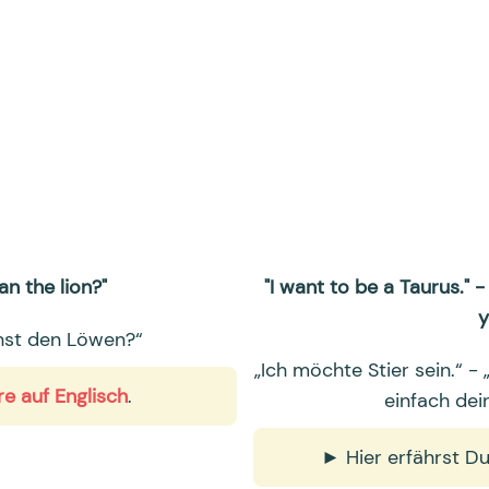
an the lion?"
"I want to be a Taurus." -
y
inst den Löwen?“
„Ich möchte Stier sein.“ -
re auf Englisch
.
einfach dei
► Hier erfährst Du