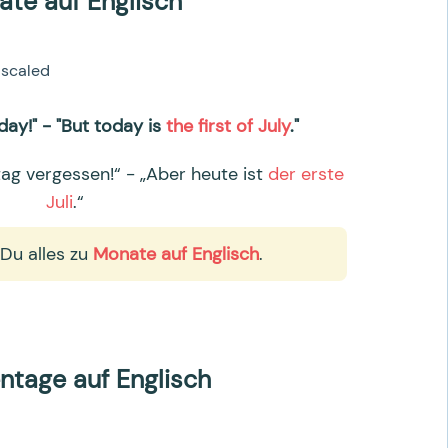
te auf Englisch
day!" - "But today is
the first of July
."
ag vergessen!“ - „Aber heute ist
der erste
Juli
.“
 Du alles zu
Monate auf Englisch
.
tage auf Englisch