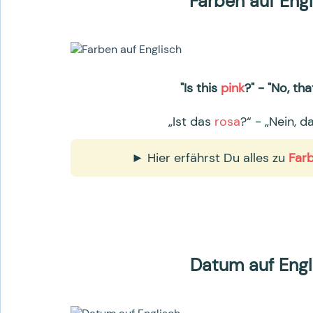
Farben auf Engl
"Is this
pink
?" - "No, tha
„Ist das
rosa
?“ - „Nein, d
► Hier erfährst Du alles zu
Farb
Datum auf Engl