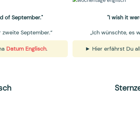
ond of September."
"I wish it wer
er zweite September.“
„Ich wünschte, es w
ema
Datum Englisch
.
► Hier erfährst Du 
isch
Sternz