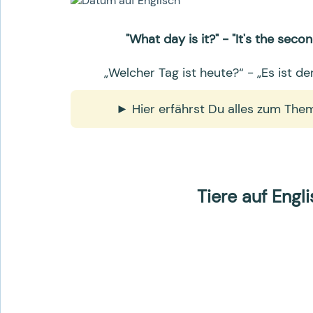
"What day is it?" - "It's the sec
„Welcher Tag ist heute?“ - „Es ist d
► Hier erfährst Du alles zum Th
Tiere auf Engl