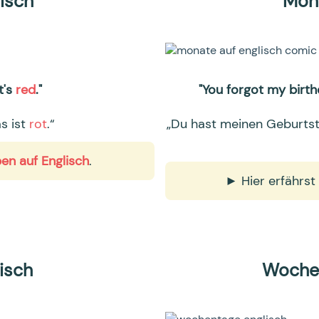
isch
Mona
t's
red
."
"You forgot my birth
as ist
rot
.“
„Du hast meinen Geburtst
en auf Englisch
.
► Hier erfährst
isch
Wochen